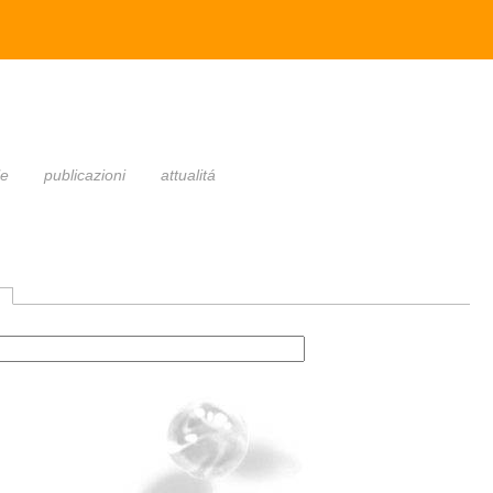
le
publicazioni
attualitá
(active tab)