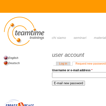
main menu
chi siamo
seminari
materia
user account
English
Deutsch
Log in
Request new password
primary tabs
Username or e-mail address
*