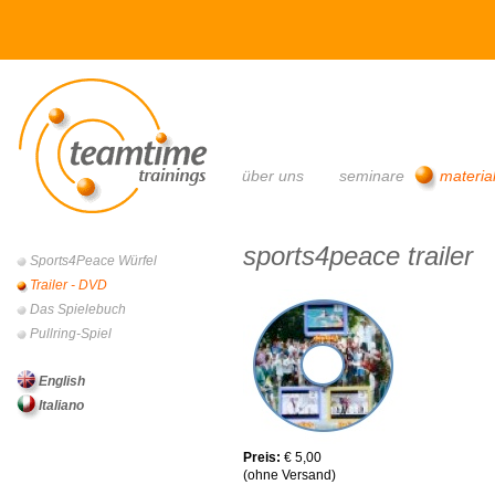
main menu
über uns
seminare
materia
sports4peace trailer
Sports4Peace Würfel
main menu
Trailer - DVD
Das Spielebuch
Pullring-Spiel
English
Italiano
Preis:
€ 5,00
(ohne Versand)